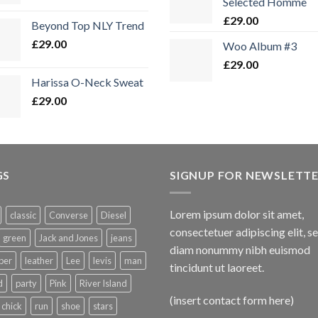
Selected Homme
£
29.00
Beyond Top NLY Trend
£
29.00
Woo Album #3
£
29.00
Harissa O-Neck Sweat
£
29.00
GS
SIGNUP FOR NEWSLETT
Lorem ipsum dolor sit amet,
classic
Converse
Diesel
consectetuer adipiscing elit, s
green
Jack and Jones
jeans
diam nonummy nibh euismod
per
leather
Lee
levis
man
tincidunt ut laoreet.
d
party
Pink
River Island
(insert contact form here)
 chick
run
shoe
stars