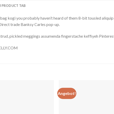
 PRODUCT TAB
bag kogi you probably haven’t heard of them 8-bit tousled aliquip no
a. Direct trade Banksy Carles pop-up.
trud, pickled meggings assumenda fingerstache keffiyeh Pinterest
 NELLY.COM
Angebot!
Auf
A
die
die
Wunschliste
Wunschli