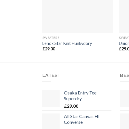
SWEATERS
SWEA
Lenox Star Knit Hunkydory
Unio
£
29.00
£
29.
LATEST
BES
Osaka Entry Tee
Superdry
£
29.00
All Star Canvas Hi
Converse