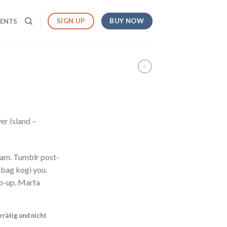
BUY NOW
SIGN UP
MENTS
er Island –
iam. Tumblr post-
e bag kogi you.
p-up. Marfa
rrätig und nicht