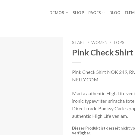
DEMOS
SHOP
PAGES
BLOG
ELE
START
/
WOMEN
/
TOPS
Pink Check Shirt
Auf die
Wunschliste
Pink Check Shirt NOK 249, Riv
NELLY.COM
Marfa authentic High Life ven
ironic typewriter, sriracha tot
Direct trade Banksy Carles po
authentic High Life veniam.
Dieses Produkt ist derzeit nicht vo
verfügbar.