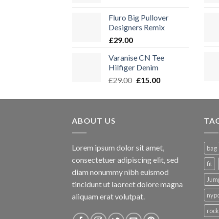
Fluro Big Pullover
Designers Remix
£
29.00
Varanise CN Tee
Hilfiger Denim
Ursprünglicher
Aktueller
£
29.00
£
15.00
Preis
Preis
war:
ist:
£29.00
£15.00.
ABOUT US
TA
Lorem ipsum dolor sit amet,
bag
consectetuer adipiscing elit, sed
fit
diam nonummy nibh euismod
Jum
tincidunt ut laoreet dolore magna
nyp
aliquam erat volutpat.
rock