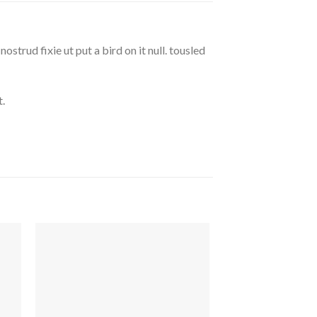
strud fixie ut put a bird on it null. tousled
.
uf
Auf
die
ste
Wunschliste