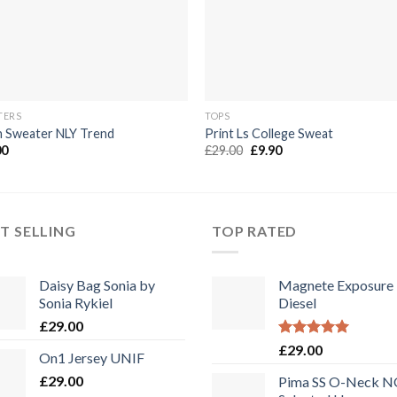
TERS
TOPS
n Sweater NLY Trend
Print Ls College Sweat
Ursprünglicher
Aktueller
00
£
29.00
£
9.90
Preis
Preis
war:
ist:
£29.00
£9.90.
T SELLING
TOP RATED
Daisy Bag Sonia by
Magnete Exposure
Sonia Rykiel
Diesel
£
29.00
Bewertet
£
29.00
On1 Jersey UNIF
mit
5.00
von 5
£
29.00
Pima SS O-Neck 