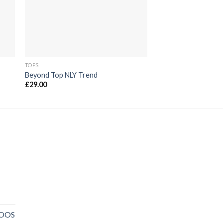
TOPS
JEANS
Beyond Top NLY Trend
Lucy Slim Jeans Nois
£
29.00
£
29.00
NOOS