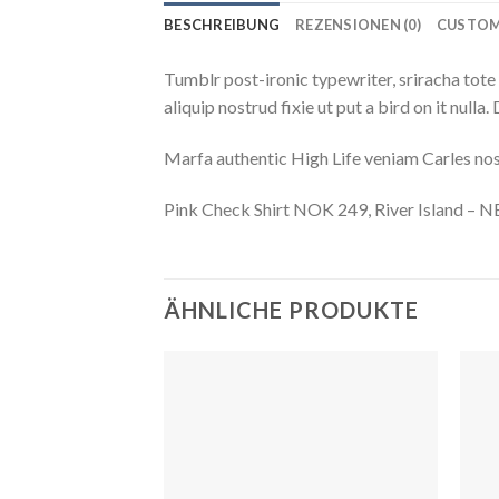
BESCHREIBUNG
REZENSIONEN (0)
CUSTOM
Tumblr post-ironic typewriter, sriracha tote 
aliquip nostrud fixie ut put a bird on it null
Marfa authentic High Life veniam Carles nos
Pink Check Shirt NOK 249, River Island –
ÄHNLICHE PRODUKTE
Auf
die
Wunschliste