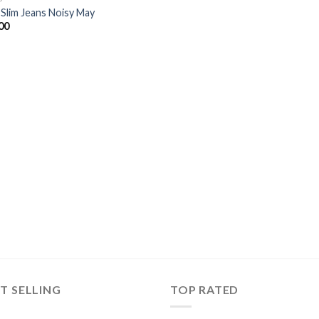
 Slim Jeans Noisy May
00
T SELLING
TOP RATED