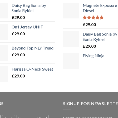
Daisy Bag Sonia by
Magnete Exposure
Sonia Rykiel
Diesel
£
29.00
Bewertet
£
29.00
On1 Jersey UNIF
mit
5.00
von 5
£
29.00
Daisy Bag Sonia by
Sonia Rykiel
£
29.00
Beyond Top NLY Trend
£
29.00
Flying Ninja
Harissa O-Neck Sweat
£
29.00
GS
SIGNUP FOR NEWSLETT
Lorem ipsum dolor sit amet,