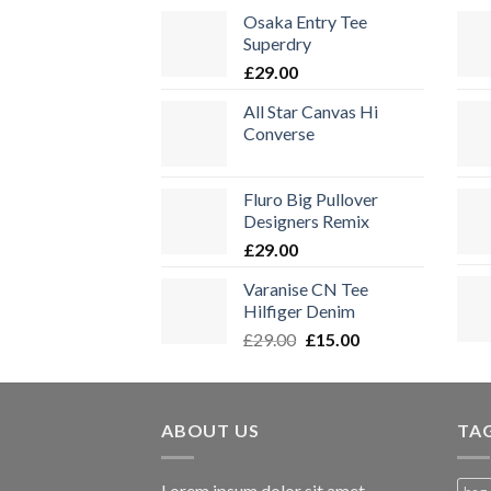
Osaka Entry Tee
Superdry
£
29.00
All Star Canvas Hi
Converse
Fluro Big Pullover
Designers Remix
£
29.00
Varanise CN Tee
Hilfiger Denim
Ursprünglicher
Aktueller
£
29.00
£
15.00
Preis
Preis
war:
ist:
£29.00
£15.00.
ABOUT US
TA
Lorem ipsum dolor sit amet,