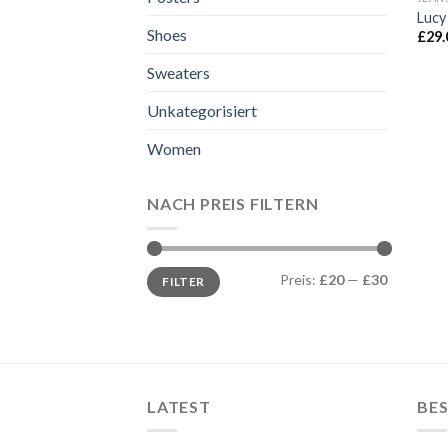
Lucy
Shoes
£
29.
Sweaters
Unkategorisiert
Women
NACH PREIS FILTERN
Min.
Max.
Preis:
£20
—
£30
FILTER
Preis
Preis
LATEST
BES