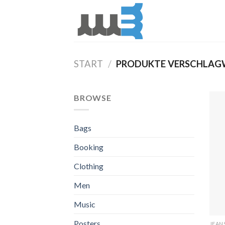
Skip
to
content
START
/
PRODUKTE VERSCHLAGW
BROWSE
Bags
Booking
Clothing
Men
Music
Posters
JEAN