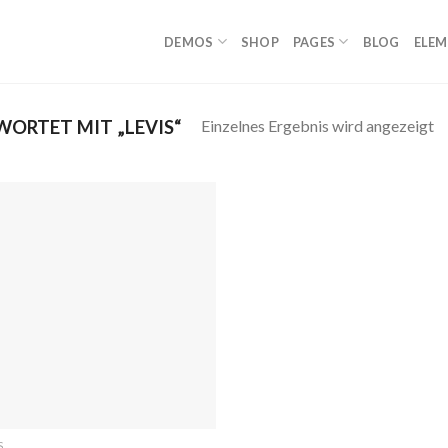
DEMOS
SHOP
PAGES
BLOG
ELE
Einzelnes Ergebnis wird angezeigt
ORTET MIT „LEVIS“
Auf
die
Wunschliste
S