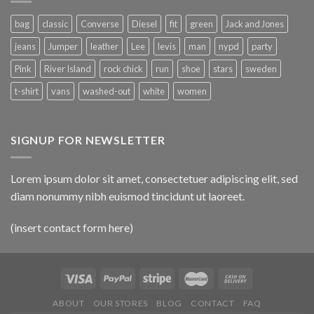
bag
classic
Converse
Diesel
fit
green
Jack and Jones
jeans
Jumper
leather
Lee
levis
man
nypd
party
Pink
River Island
rock chick
run
shoe
stars
sweden
t-shirt
vans
washed-out
white
women
SIGNUP FOR NEWSLETTER
Lorem ipsum dolor sit amet, consectetuer adipiscing elit, sed
diam nonummy nibh euismod tincidunt ut laoreet.
(insert contact form here)
ABOUT
OUR STORES
BLOG
CONTACT
FAQ