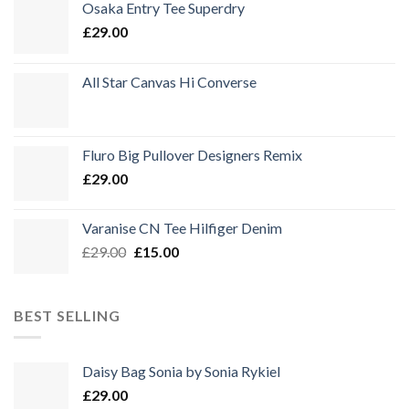
Osaka Entry Tee Superdry
£
29.00
All Star Canvas Hi Converse
Fluro Big Pullover Designers Remix
£
29.00
Varanise CN Tee Hilfiger Denim
Ursprünglicher
Aktueller
£
29.00
£
15.00
Preis
Preis
war:
ist:
£29.00
£15.00.
BEST SELLING
Daisy Bag Sonia by Sonia Rykiel
£
29.00