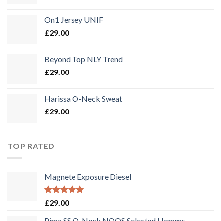
On1 Jersey UNIF
£
29.00
Beyond Top NLY Trend
£
29.00
Harissa O-Neck Sweat
£
29.00
TOP RATED
Magnete Exposure Diesel
Bewertet
£
29.00
mit
5.00
von 5
Pima SS O-Neck NOOS Selected Homme