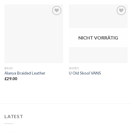
Auf
Auf
die
die
Wunschliste
Wunschliste
NICHT VORRÄTIG
BAGS
SHOES
Alanya Braided Leather
U Old Skool VANS
£
29.00
LATEST